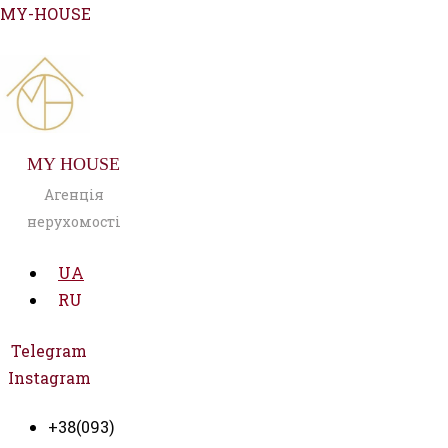
Перейти
MY-HOUSE
до
вмісту
MY HOUSE
Агенція
нерухомості
UA
RU
Telegram
Instagram
+38(093)