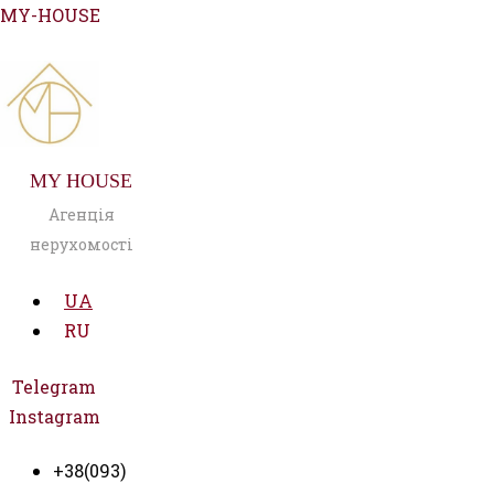
Перейти
MY-HOUSE
до
вмісту
MY HOUSE
Агенція
нерухомості
UA
RU
Telegram
Instagram
+38(093)