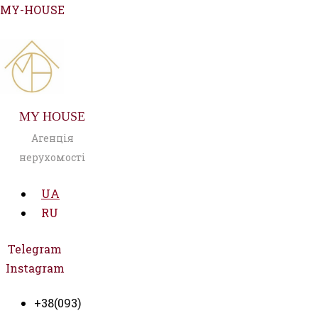
Перейти
MY-HOUSE
до
вмісту
MY HOUSE
Агенція
нерухомості
UA
RU
Telegram
Instagram
+38(093)