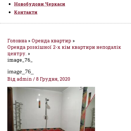
Новобудови Черкаси
Контакти
Головна
Оренда квартир
Оренда розкішної 2-х кім квартири неподалік
центру.
image_76_
image_76_
Від
admin
/
8 Грудня, 2020