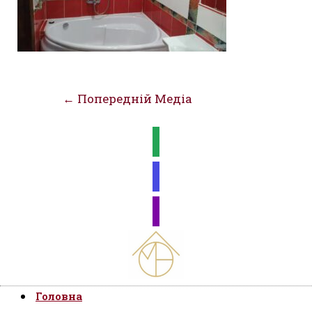
Навігація
←
Попередній Медіа
записів
Головна