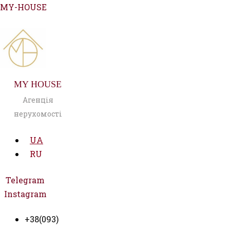
Перейти
MY-HOUSE
до
вмісту
MY HOUSE
Агенція
нерухомості
UA
RU
Telegram
Instagram
+38(093)