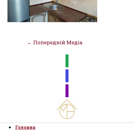
Навігація
←
Попередній Медіа
записів
Головна