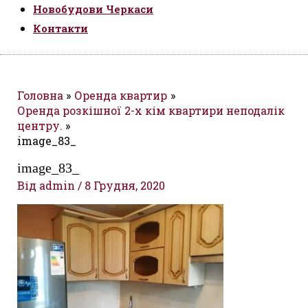
Новобудови Черкаси
Контакти
Головна
Оренда квартир
Оренда розкішної 2-х кім квартири неподалік
центру.
image_83_
image_83_
Від
admin
/
8 Грудня, 2020