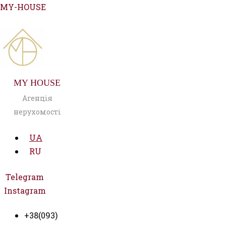
Перейти
MY-HOUSE
до
вмісту
MY HOUSE
Агенція
нерухомості
UA
RU
Telegram
Instagram
+38(093)