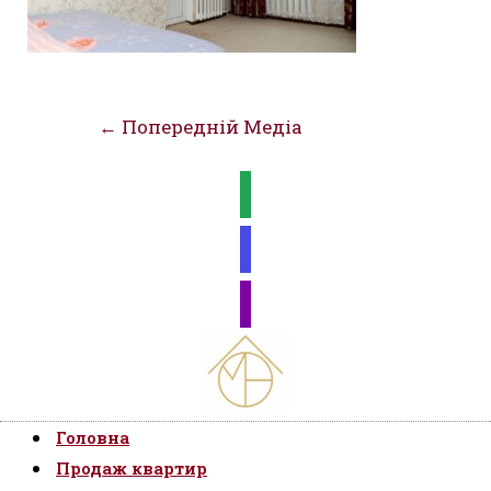
Навігація
←
Попередній Медіа
записів
Головна
Продаж квартир