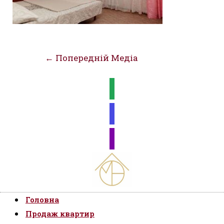
Навігація
←
Попередній Медіа
записів
Головна
Продаж квартир