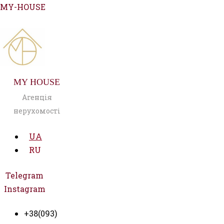
Перейти
MY-HOUSE
до
вмісту
MY HOUSE
Агенція
нерухомості
UA
RU
Telegram
Instagram
+38(093)