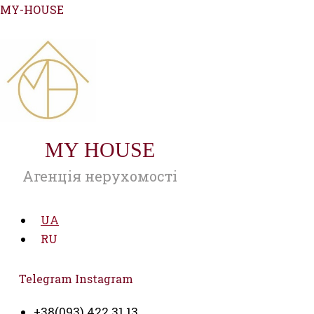
Перейти
MY-HOUSE
до
вмісту
MY HOUSE
Агенція нерухомості
UA
RU
Telegram
Instagram
+38(093) 422 31 13