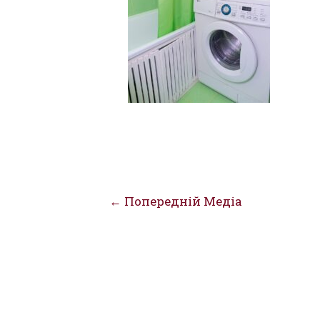
Навігація
←
Попередній Медіа
записів