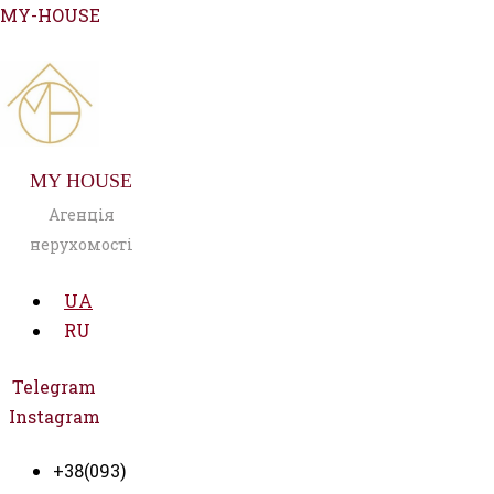
Перейти
MY-HOUSE
до
вмісту
MY HOUSE
Агенція
нерухомості
UA
RU
Telegram
Instagram
+38(093)