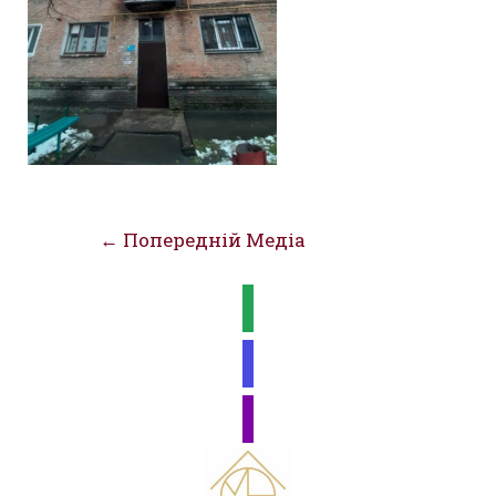
Навігація
←
Попередній Медіа
записів