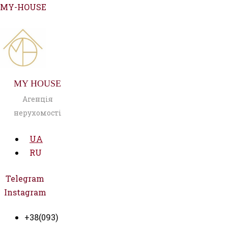
Перейти
MY-HOUSE
до
вмісту
MY HOUSE
Агенція
нерухомості
UA
RU
Telegram
Instagram
+38(093)