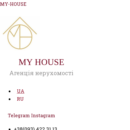
Перейти
MY-HOUSE
до
вмісту
MY HOUSE
Агенція нерухомості
UA
RU
Telegram
Instagram
+38(093) 422 31 13