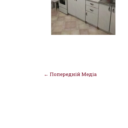
Навігація
←
Попередній Медіа
записів