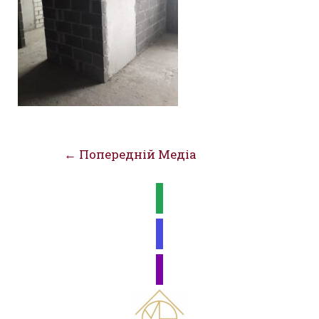
Навігація
←
Попередній Медіа
записів