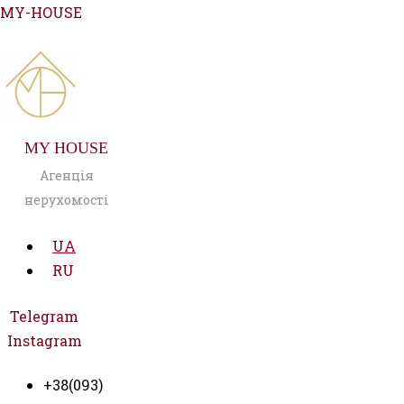
Перейти
MY-HOUSE
до
вмісту
MY HOUSE
Агенція
нерухомості
UA
RU
Telegram
Instagram
+38(093)