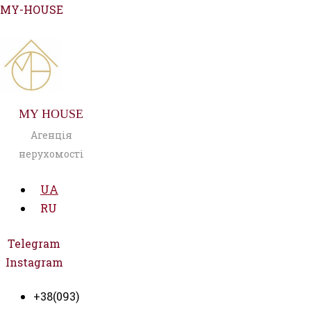
Перейти
MY-HOUSE
до
вмісту
MY HOUSE
Агенція
нерухомості
UA
RU
Telegram
Instagram
+38(093)