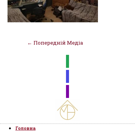
Навігація
←
Попередній Медіа
записів
Головна