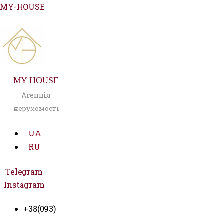
Перейти
MY-HOUSE
до
вмісту
MY HOUSE
Агенція
нерухомості
UA
RU
Telegram
Instagram
+38(093)