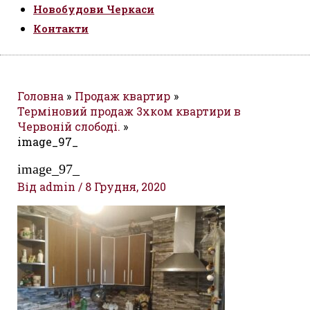
Новобудови Черкаси
Контакти
Головна
Продаж квартир
Терміновий продаж 3хком квартири в
Червоній слободі.
image_97_
image_97_
Від
admin
/
8 Грудня, 2020