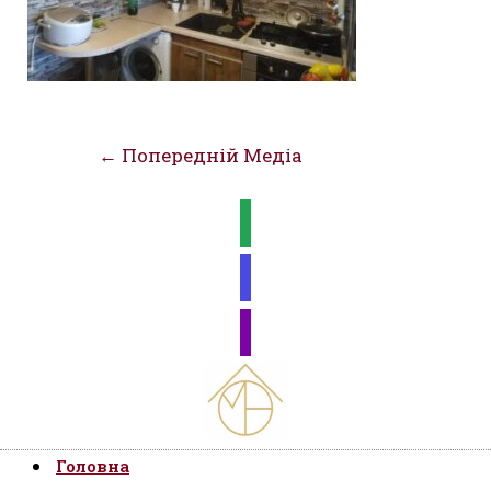
Навігація
←
Попередній Медіа
записів
Головна