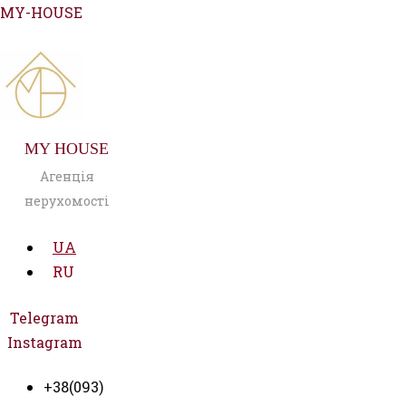
Перейти
MY-HOUSE
до
вмісту
MY HOUSE
Агенція
нерухомості
UA
RU
Telegram
Instagram
+38(093)