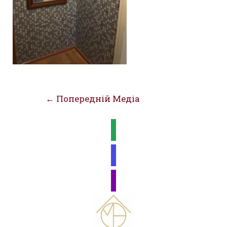
Навігація
←
Попередній Медіа
записів