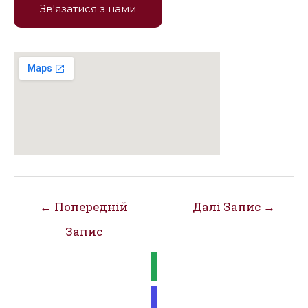
Зв'язатися з нами
Навігація
←
Попередній
Далі Запис
→
записів
Запис