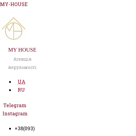
Перейти
MY-HOUSE
до
вмісту
MY HOUSE
Агенція
нерухомості
UA
RU
Telegram
Instagram
+38(093)