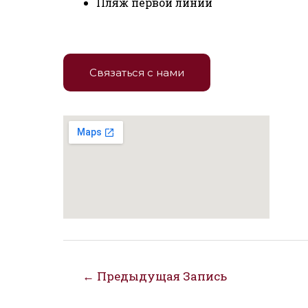
Пляж первой линии
Связаться с нами
Навигация
←
Предыдущая Запись
по