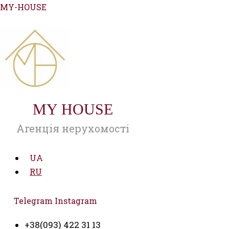
Перейти
MY-HOUSE
к
содержимому
MY HOUSE
Агенція нерухомості
UA
RU
Telegram
Instagram
+38(093) 422 31 13