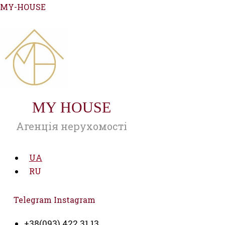
Перейти
MY-HOUSE
до
вмісту
MY HOUSE
Агенція нерухомості
UA
RU
Telegram
Instagram
+38(093) 422 31 13