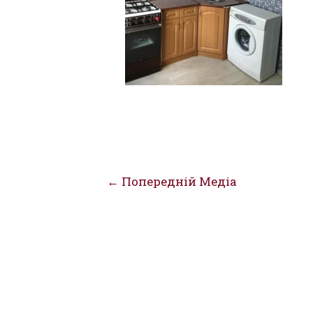
Навігація
←
Попередній Медіа
записів