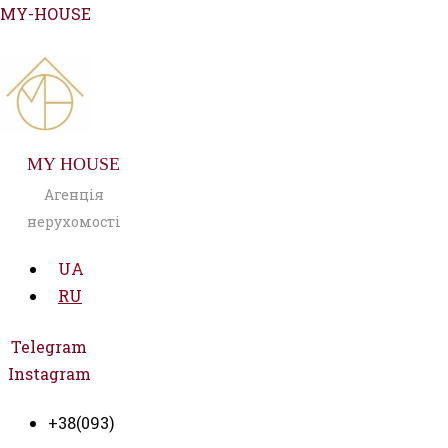
Перейти
MY-HOUSE
к
содержимому
MY HOUSE
Агенція
нерухомості
UA
RU
Telegram
Instagram
+38(093)