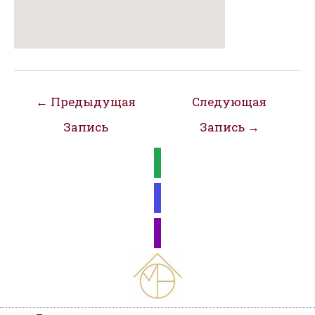
Навигация
←
Предыдущая
Следующая
по
Запись
Запись
→
записям