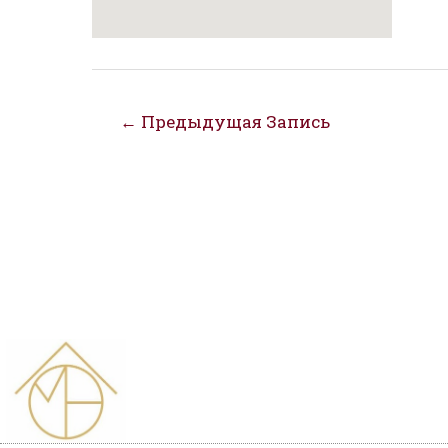
Навигация
←
Предыдущая Запись
по
записям