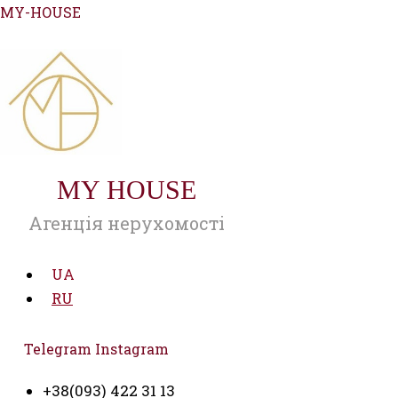
Перейти
MY-HOUSE
к
содержимому
MY HOUSE
Агенція нерухомості
UA
RU
Telegram
Instagram
+38(093) 422 31 13