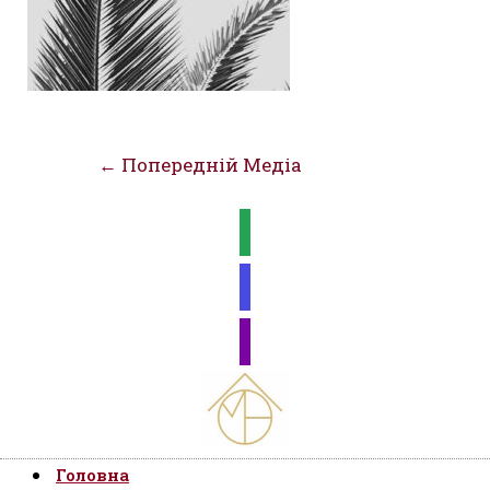
Навігація
←
Попередній Медіа
записів
Головна