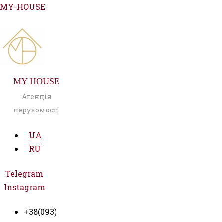
Перейти
MY-HOUSE
до
вмісту
MY HOUSE
Агенція
нерухомості
UA
RU
Telegram
Instagram
+38(093)